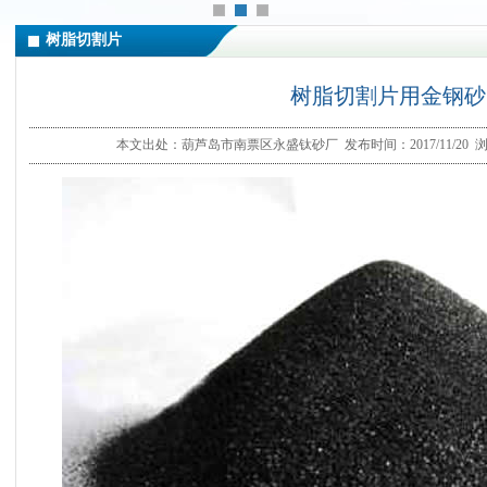
树脂切割片
树脂切割片用金钢砂
本文出处：葫芦岛市南票区永盛钛砂厂 发布时间：2017/11/20 