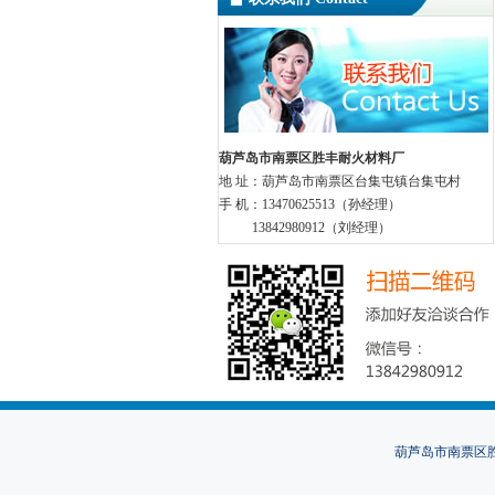
葫芦岛市南票区
胜丰耐火材料厂
地 址：葫芦岛市南票区台集屯镇台集屯村
手 机：13470625513（孙经理）
13842980912（刘经理）
葫芦岛市南票区胜丰耐火